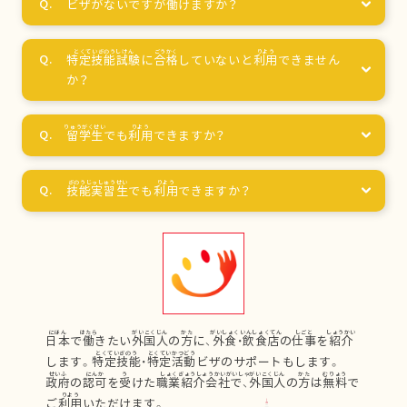
ビザがないですが
働
けますか？
特定技能試験
に
合格
していないと
利用
できません
か？
留学生
でも
利用
できますか？
技能実習生
でも
利用
できますか？
日本
で
働
きたい
外国人
の
方
に、
外食
・
飲食店
の
仕事
を
紹介
します。
特定技能
・
特定活動
ビザのサポートもします。
政府
の
認可
を
受
けた
職業紹介会社
で、
外国人
の
方
は
無料
で
ご
利用
いただけます。