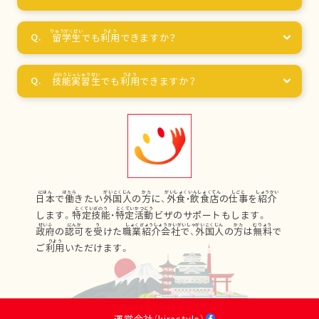
留学生
でも
利用
できますか？
技能実習生
でも
利用
できますか？
日本
で
働
きたい
外国人
の
方
に、
外食
・
飲食店
の
仕事
を
紹介
します。
特定技能
・
特定活動
ビザのサポートもします。
政府
の
認可
を
受
けた
職業紹介会社
で、
外国人
の
方
は
無料
で
ご
利用
いただけます。