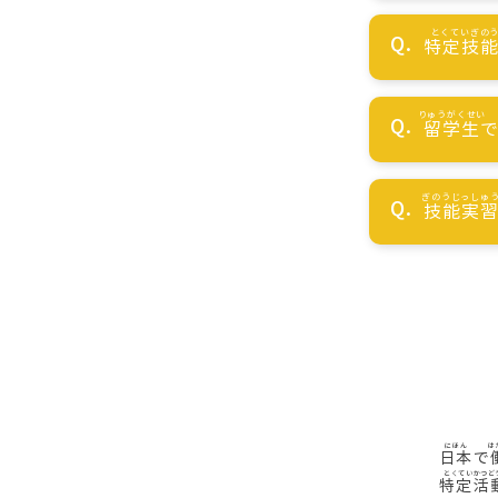
特定技
留学生
技能実
日本
で
特定活