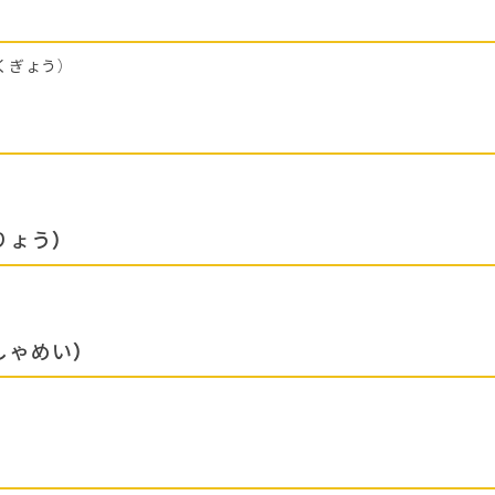
くぎょう）
りょう）
しゃめい）