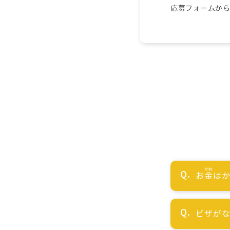
応募フォームか
お
金
はか
ビザが