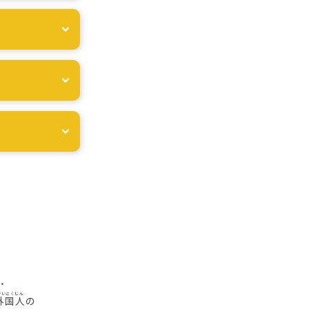
・
外国人
の