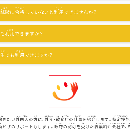
能試験
に
合格
していないと
利用
できませんか？
でも
利用
できますか？
習生
でも
利用
できますか？
働
きたい
外国人
の
方
に、
外食
・
飲食店
の
仕事
を
紹介
します。
特定技能
動
ビザのサポートもします。
政府
の
認可
を
受
けた
職業紹介会社
で、