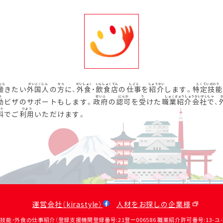
働
きたい
外国人
の
方
に、
外食
・
飲食店
の
仕事
を
紹介
します。
特定技能
動
ビザのサポートもします。
政府
の
認可
を
受
けた
職業紹介会社
で、
料
でご
利用
いただけます。
運営会社（kirastyle）
人材をお探しの企業様
定技能・外食の仕事紹介（登録支援機関登録番号:21登ー006586 職業紹介許可番号:13-ユ-31390