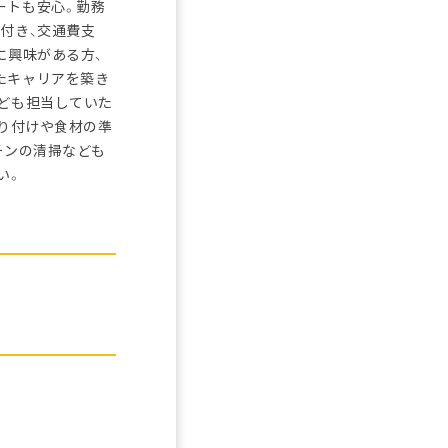
ートも安心。勤務
付き、交通費支
に興味がある方、
たキャリアを築き
なども担当していた
盛り付けや食材の準
チンの清掃なども
い。