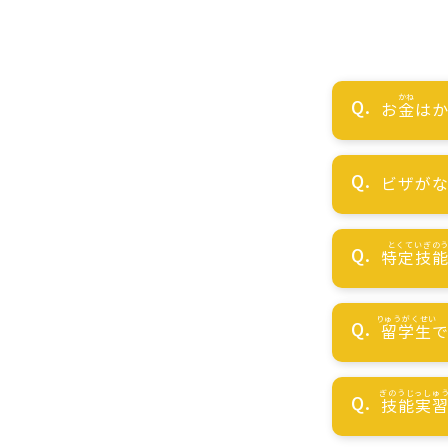
お
金
はか
ビザが
特定技
留学生
技能実