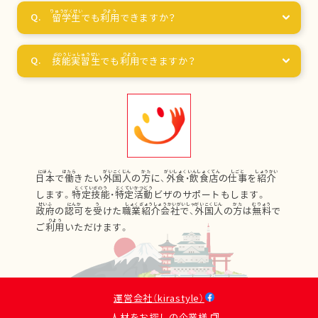
留学生
でも
利用
できますか？
技能実習生
でも
利用
できますか？
日本
で
働
きたい
外国人
の
方
に、
外食
・
飲食店
の
仕事
を
紹介
します。
特定技能
・
特定活動
ビザのサポートもします。
政府
の
認可
を
受
けた
職業紹介会社
で、
外国人
の
方
は
無料
で
ご
利用
いただけます。
運営会社（kirastyle）
人材をお探しの企業様