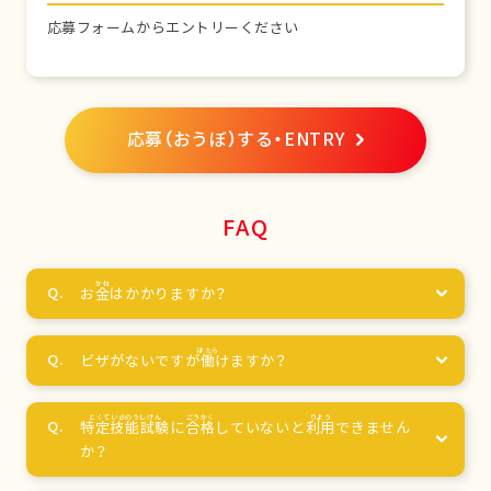
応募フォームからエントリーください
応募（おうぼ）する・ENTRY
FAQ
お
金
はかかりますか？
ビザがないですが
働
けますか？
特定技能試験
に
合格
していないと
利用
できません
か？