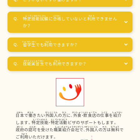
特定技能試験
に
合格
していないと
利用
できません
か？
留学生
でも
利用
できますか？
技能実習生
でも
利用
できますか？
日本
で
働
きたい
外国人
の
方
に、
外食
・
飲食店
の
仕事
を
紹介
します。
特定技能
・
特定活動
ビザのサポートもします。
政府
の
認可
を
受
けた
職業紹介会社
で、
外国人
の
方
は
無料
で
ご
利用
いただけます。