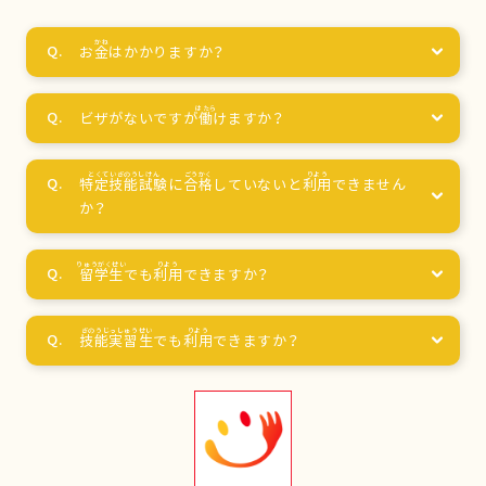
お
金
はかかりますか？
ビザがないですが
働
けますか？
特定技能試験
に
合格
していないと
利用
できません
か？
留学生
でも
利用
できますか？
技能実習生
でも
利用
できますか？