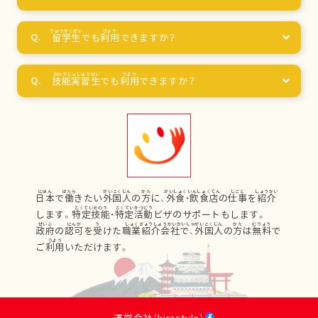
留学生
でも
利用
できますか？
技能実習生
でも
利用
できますか？
日本
で
働
きたい
外国人
の
方
に、
外食
・
飲食店
の
仕事
を
紹介
します。
特定技能
・
特定活動
ビザのサポートもします。
政府
の
認可
を
受
けた
職業紹介会社
で、
外国人
の
方
は
無料
で
ご
利用
いただけます。