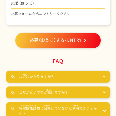
応募（おうぼ）
応募フォームからエントリーください
応募（おうぼ）する・ENTRY
FAQ
お
金
はかかりますか？
ビザがないですが
働
けますか？
特定技能試験
に
合格
していないと
利用
できません
か？