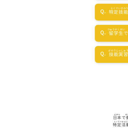
特定技
留学生
技能実
日本
で
特定活