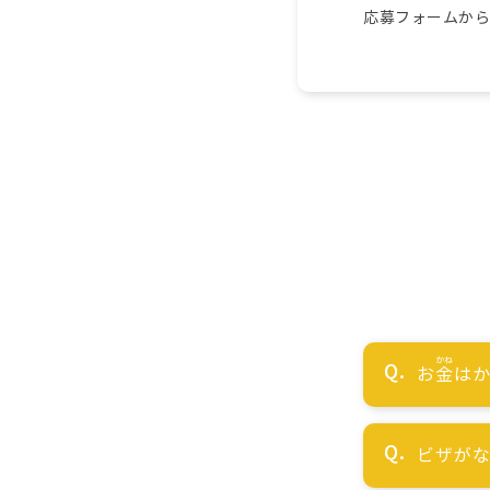
応募フォームか
お
金
はか
ビザが