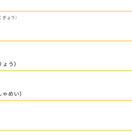
くぎょう）
りょう）
しゃめい）