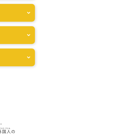
・
外国人
の