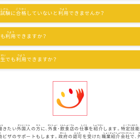
能試験
に
合格
していないと
利用
できませんか？
でも
利用
できますか？
習生
でも
利用
できますか？
働
きたい
外国人
の
方
に、
外食
・
飲食店
の
仕事
を
紹介
します。
特定技能
動
ビザのサポートもします。
政府
の
認可
を
受
けた
職業紹介会社
で、