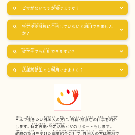
ビザがないですが
働
けますか？
特定技能試験
に
合格
していないと
利用
できません
か？
留学生
でも
利用
できますか？
技能実習生
でも
利用
できますか？
日本
で
働
きたい
外国人
の
方
に、
外食
・
飲食店
の
仕事
を
紹介
します。
特定技能
・
特定活動
ビザのサポートもします。
政府
の
認可
を
受
けた
職業紹介会社
で、
外国人
の
方
は
無料
で