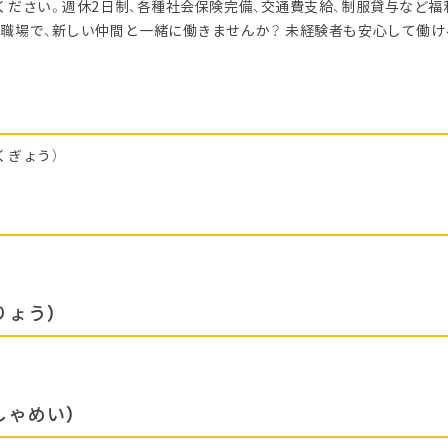
ください。週休2日制、各種社会保険完備、交通費支給、制服貸与など福
職場で、新しい仲間と一緒に働きませんか？ 未経験者も安心して働け
くぎょう）
区
りょう）
しゃめい）