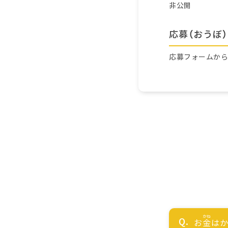
非公開
応募（おうぼ）
応募フォームか
お
金
はか