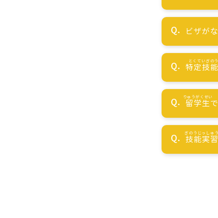
ビザが
特定技
留学生
技能実