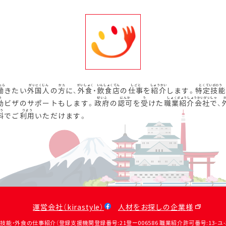
働
きたい
外国人
の
方
に、
外食
・
飲食店
の
仕事
を
紹介
します。
特定技能
動
ビザのサポートもします。
政府
の
認可
を
受
けた
職業紹介会社
で、
料
でご
利用
いただけます。
運営会社（kirastyle）
人材をお探しの企業様
定技能・外食の仕事紹介（登録支援機関登録番号:21登ー006586 職業紹介許可番号:13-ユ-31390