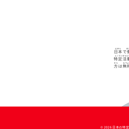
日本
で
特定活
方
は
無
© 2026 日本の特