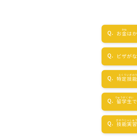
お
金
はか
ビザが
特定技
留学生
技能実