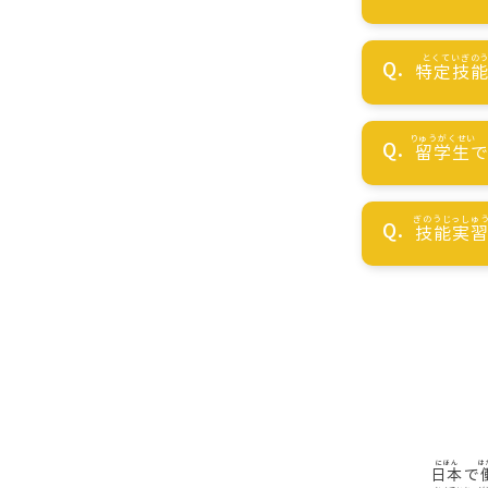
特定技
留学生
技能実
日本
で