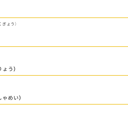
くぎょう）
りょう）
しゃめい）