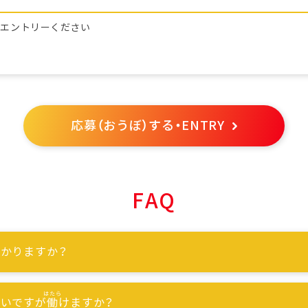
らエントリーください
応募（おうぼ）する・ENTRY
FAQ
かりますか？
ないですが
働
けますか？