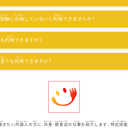
能試験
に
合格
していないと
利用
できませんか？
でも
利用
できますか？
習生
でも
利用
できますか？
働
きたい
外国人
の
方
に、
外食
・
飲食店
の
仕事
を
紹介
します。
特定技能