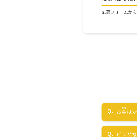
応募フォームか
お
金
はか
ビザが