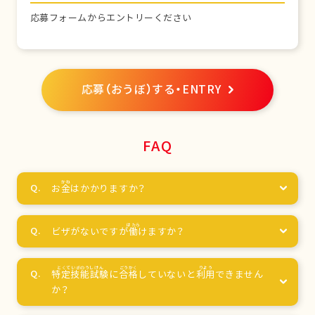
応募フォームからエントリーください
応募（おうぼ）する・ENTRY
FAQ
お
金
はかかりますか？
ビザがないですが
働
けますか？
特定技能試験
に
合格
していないと
利用
できません
か？