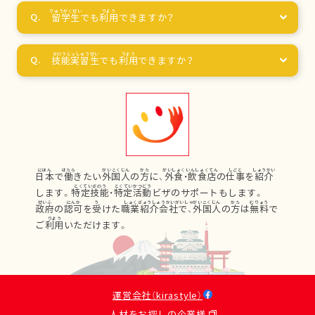
留学生
でも
利用
できますか？
技能実習生
でも
利用
できますか？
日本
で
働
きたい
外国人
の
方
に、
外食
・
飲食店
の
仕事
を
紹介
します。
特定技能
・
特定活動
ビザのサポートもします。
政府
の
認可
を
受
けた
職業紹介会社
で、
外国人
の
方
は
無料
で
ご
利用
いただけます。
運営会社（kirastyle）
人材をお探しの企業様