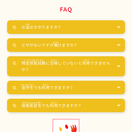
FAQ
お
金
はかかりますか？
ビザがないですが
働
けますか？
特定技能試験
に
合格
していないと
利用
できません
か？
留学生
でも
利用
できますか？
技能実習生
でも
利用
できますか？