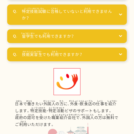
特定技能試験
に
合格
していないと
利用
できません
か？
留学生
でも
利用
できますか？
技能実習生
でも
利用
できますか？
日本
で
働
きたい
外国人
の
方
に、
外食
・
飲食店
の
仕事
を
紹介
します。
特定技能
・
特定活動
ビザのサポートもします。
政府
の
認可
を
受
けた
職業紹介会社
で、
外国人
の
方
は
無料
で
ご
利用
いただけます。