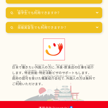
留学生
でも
利用
できますか？
技能実習生
でも
利用
できますか？
日本
で
働
きたい
外国人
の
方
に、
外食
・
飲食店
の
仕事
を
紹介
します。
特定技能
・
特定活動
ビザのサポートもします。
政府
の
認可
を
受
けた
職業紹介会社
で、
外国人
の
方
は
無料
で
ご
利用
いただけます。