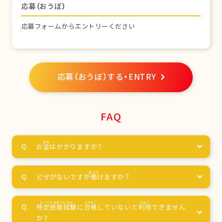
応募（おうぼ）
応募フォームからエントリーください
応募（おうぼ）する・ENTRY
FAQ
お
金
はかかりますか？
ビザがないですが
働
けますか？
特定技能試験
に
合格
していないと
利用
できません
か？