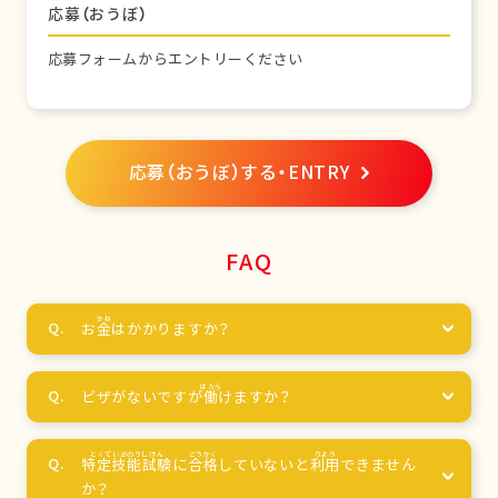
応募（おうぼ）
応募フォームからエントリーください
応募（おうぼ）する・ENTRY
FAQ
お
金
はかかりますか？
ビザがないですが
働
けますか？
特定技能試験
に
合格
していないと
利用
できません
か？