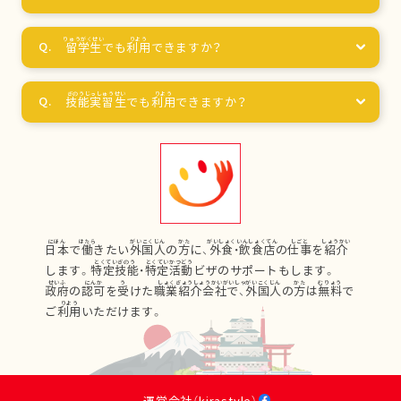
留学生
でも
利用
できますか？
技能実習生
でも
利用
できますか？
日本
で
働
きたい
外国人
の
方
に、
外食
・
飲食店
の
仕事
を
紹介
します。
特定技能
・
特定活動
ビザのサポートもします。
政府
の
認可
を
受
けた
職業紹介会社
で、
外国人
の
方
は
無料
で
ご
利用
いただけます。