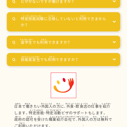
ビザがないですが
働
けますか？
特定技能試験
に
合格
していないと
利用
できません
か？
留学生
でも
利用
できますか？
技能実習生
でも
利用
できますか？
日本
で
働
きたい
外国人
の
方
に、
外食
・
飲食店
の
仕事
を
紹介
します。
特定技能
・
特定活動
ビザのサポートもします。
政府
の
認可
を
受
けた
職業紹介会社
で、
外国人
の
方
は
無料
で
ご
利用
いただけます。