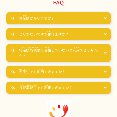
FAQ
お
金
はかかりますか？
ビザがないですが
働
けますか？
特定技能試験
に
合格
していないと
利用
できません
か？
留学生
でも
利用
できますか？
技能実習生
でも
利用
できますか？