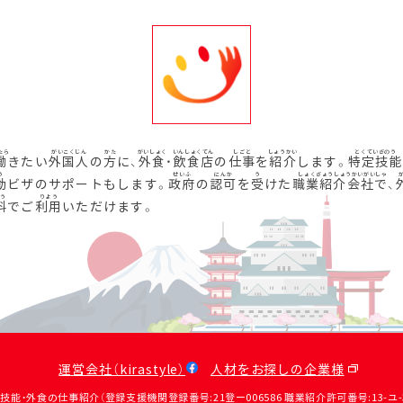
働
きたい
外国人
の
方
に、
外食
・
飲食店
の
仕事
を
紹介
します。
特定技能
動
ビザのサポートもします。
政府
の
認可
を
受
けた
職業紹介会社
で、
料
でご
利用
いただけます。
運営会社（kirastyle）
人材をお探しの企業様
定技能・外食の仕事紹介（登録支援機関登録番号:21登ー006586 職業紹介許可番号:13-ユ-31390