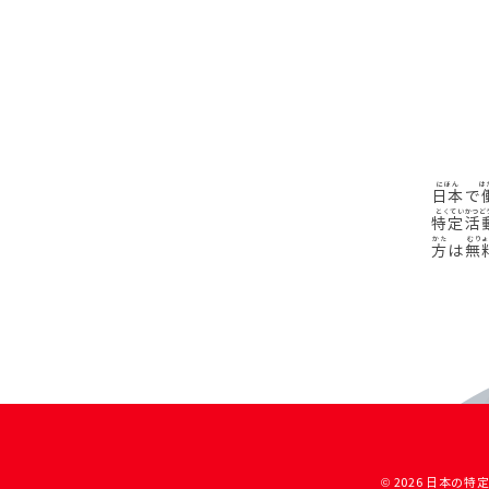
日本
で
特定活
方
は
無
© 2026 日本の特