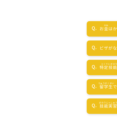
お
金
はか
ビザが
特定技
留学生
技能実