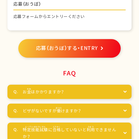
応募（おうぼ）
応募フォームからエントリーください
応募（おうぼ）する・ENTRY
FAQ
お
金
はかかりますか？
ビザがないですが
働
けますか？
特定技能試験
に
合格
していないと
利用
できません
か？