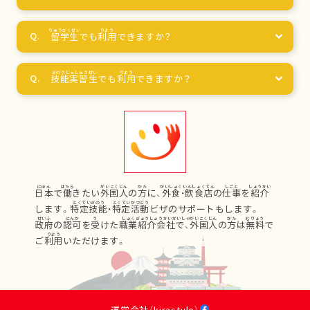
留学生
でも
利用
できますか？
技能実習生
でも
利用
できますか？
日本
で
働
きたい
外国人
の
方
に、
外食
・
飲食店
の
仕事
を
紹介
します。
特定技能
・
特定活動
ビザのサポートもします。
政府
の
認可
を
受
けた
職業紹介会社
で、
外国人
の
方
は
無料
で
ご
利用
いただけます。