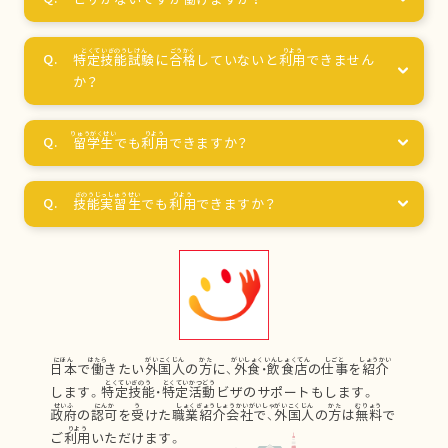
特定技能試験
に
合格
していないと
利用
できません
か？
留学生
でも
利用
できますか？
技能実習生
でも
利用
できますか？
日本
で
働
きたい
外国人
の
方
に、
外食
・
飲食店
の
仕事
を
紹介
します。
特定技能
・
特定活動
ビザのサポートもします。
政府
の
認可
を
受
けた
職業紹介会社
で、
外国人
の
方
は
無料
で
ご
利用
いただけます。