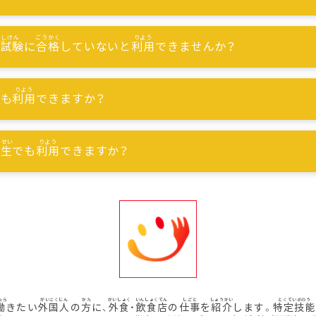
能試験
に
合格
していないと
利用
できませんか？
でも
利用
できますか？
習生
でも
利用
できますか？
働
きたい
外国人
の
方
に、
外食
・
飲食店
の
仕事
を
紹介
します。
特定技能