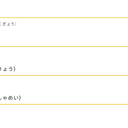
くぎょう）
りょう）
しゃめい）