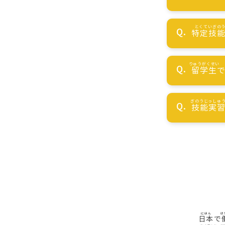
特定技
留学生
技能実
日本
で