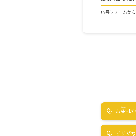
応募フォームか
お
金
はか
ビザが