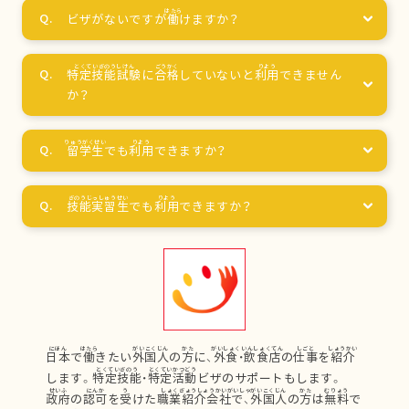
ビザがないですが
働
けますか？
特定技能試験
に
合格
していないと
利用
できません
か？
留学生
でも
利用
できますか？
技能実習生
でも
利用
できますか？
日本
で
働
きたい
外国人
の
方
に、
外食
・
飲食店
の
仕事
を
紹介
します。
特定技能
・
特定活動
ビザのサポートもします。
政府
の
認可
を
受
けた
職業紹介会社
で、
外国人
の
方
は
無料
で