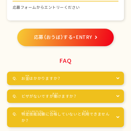
応募フォームからエントリーください
応募（おうぼ）する・ENTRY
FAQ
お
金
はかかりますか？
ビザがないですが
働
けますか？
特定技能試験
に
合格
していないと
利用
できません
か？