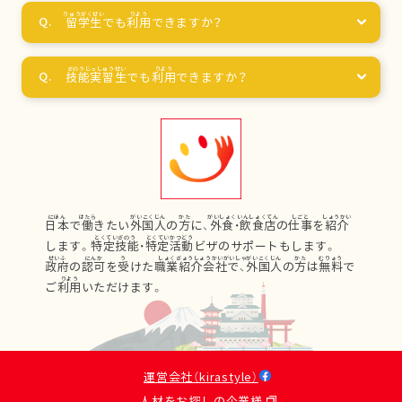
留学生
でも
利用
できますか？
技能実習生
でも
利用
できますか？
日本
で
働
きたい
外国人
の
方
に、
外食
・
飲食店
の
仕事
を
紹介
します。
特定技能
・
特定活動
ビザのサポートもします。
政府
の
認可
を
受
けた
職業紹介会社
で、
外国人
の
方
は
無料
で
ご
利用
いただけます。
運営会社（kirastyle）
人材をお探しの企業様