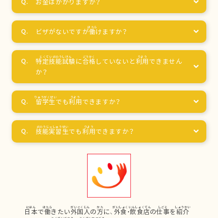
お
金
はかかりますか？
ビザがないですが
働
けますか？
特定技能試験
に
合格
していないと
利用
できません
か？
留学生
でも
利用
できますか？
技能実習生
でも
利用
できますか？
日本
で
働
きたい
外国人
の
方
に、
外食
・
飲食店
の
仕事
を
紹介