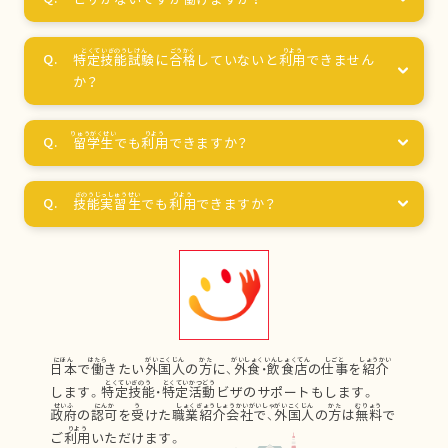
特定技能試験
に
合格
していないと
利用
できません
か？
留学生
でも
利用
できますか？
技能実習生
でも
利用
できますか？
日本
で
働
きたい
外国人
の
方
に、
外食
・
飲食店
の
仕事
を
紹介
します。
特定技能
・
特定活動
ビザのサポートもします。
政府
の
認可
を
受
けた
職業紹介会社
で、
外国人
の
方
は
無料
で
ご
利用
いただけます。