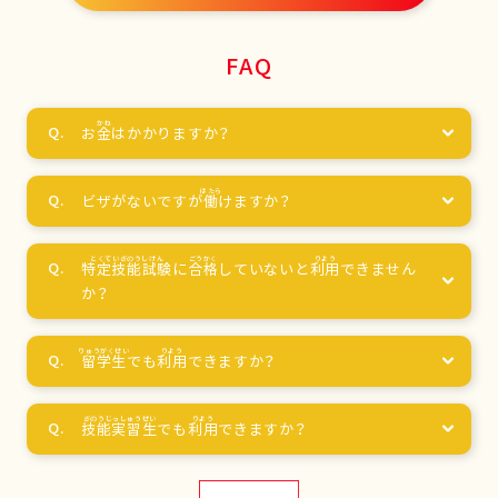
FAQ
お
金
はかかりますか？
ビザがないですが
働
けますか？
特定技能試験
に
合格
していないと
利用
できません
か？
留学生
でも
利用
できますか？
技能実習生
でも
利用
できますか？