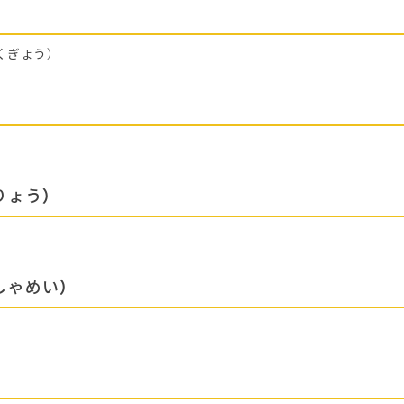
くぎょう）
りょう）
しゃめい）