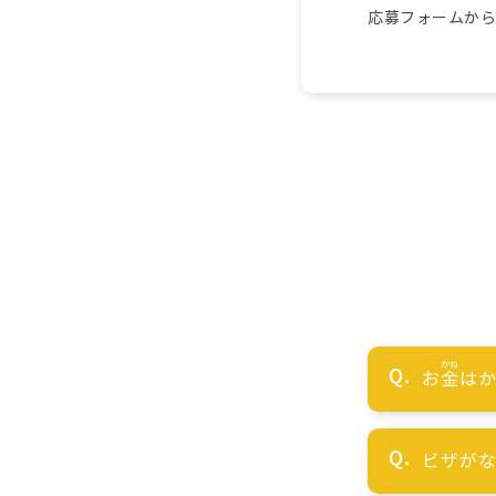
応募フォームか
お
金
はか
ビザが