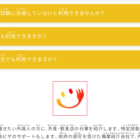
能試験
に
合格
していないと
利用
できませんか？
でも
利用
できますか？
習生
でも
利用
できますか？
働
きたい
外国人
の
方
に、
外食
・
飲食店
の
仕事
を
紹介
します。
特定技能
動
ビザのサポートもします。
政府
の
認可
を
受
けた
職業紹介会社
で、