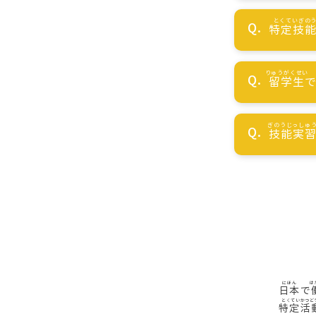
特定技
留学生
技能実
日本
で
特定活