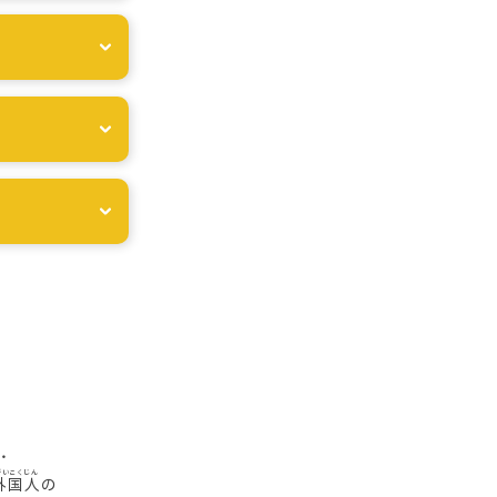
・
外国人
の