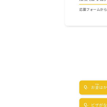
応募フォームか
お
金
はか
ビザが