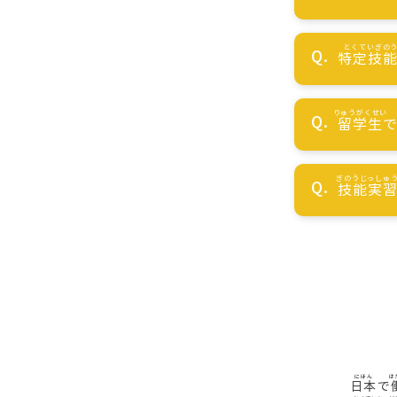
特定技
留学生
技能実
日本
で