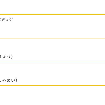
くぎょう）
りょう）
しゃめい）