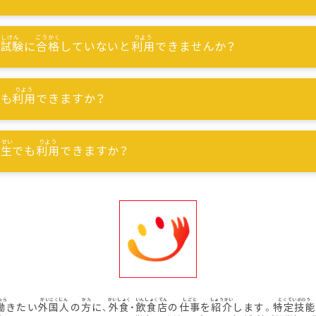
能試験
に
合格
していないと
利用
できませんか？
でも
利用
できますか？
習生
でも
利用
できますか？
働
きたい
外国人
の
方
に、
外食
・
飲食店
の
仕事
を
紹介
します。
特定技能