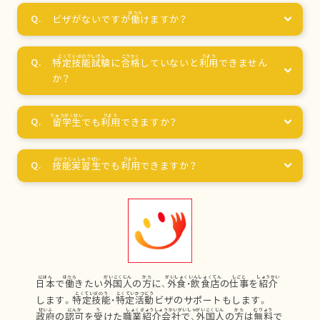
ビザがないですが
働
けますか？
特定技能試験
に
合格
していないと
利用
できません
か？
留学生
でも
利用
できますか？
技能実習生
でも
利用
できますか？
日本
で
働
きたい
外国人
の
方
に、
外食
・
飲食店
の
仕事
を
紹介
します。
特定技能
・
特定活動
ビザのサポートもします。
政府
の
認可
を
受
けた
職業紹介会社
で、
外国人
の
方
は
無料
で