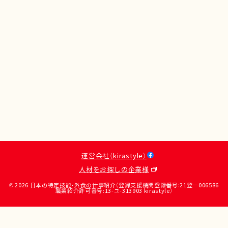
運営会社（kirastyle）
人材をお探しの企業様
© 2026 日本の特定技能・外食の仕事紹介（登録支援機関登録番号:21登ー006586
職業紹介許可番号:13-ユ-313903 kirastyle）