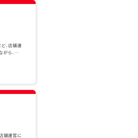
など、店舗運
ながら、チ
も多く在籍
スを基礎か
す。シフト制
、店舗運営に