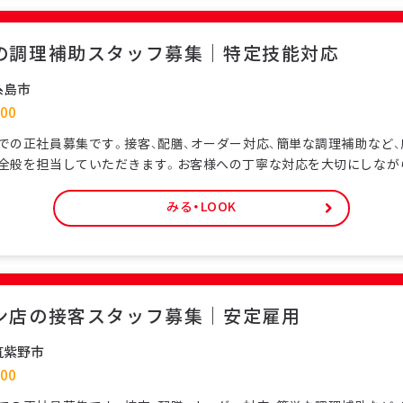
の調理補助スタッフ募集｜特定技能対応
糸島市
00
での正社員募集です。接客、配膳、オーダー対応、簡単な調理補助など
全般を担当していただきます。お客様への丁寧な対応を大切にしなが
お店を支える仕事です。特定技能ビザをお持ちの外国人スタッフも多
ける環境です。未経験の方でも研修制度があり、日本の飲食サービス
みる・LOOK
正社員として安定した雇用形態で、長期的なキャリア形成が可能です
ン店の接客スタッフ募集｜安定雇用
筑紫野市
00