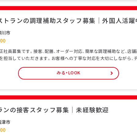
ストランの調理補助スタッフ募集｜外国人活躍
柳川市
00
正社員募集です。接客、配膳、オーダー対応、簡単な調理補助など、店
を担当していただきます。お客様への丁寧な対応を大切にしながら、
を支える仕事です。特定技能ビザをお持ちの外国人スタッフも多く在
環境です。未経験の方でも研修制度があり、日本の飲食サービスを基
みる・LOOK
員として安定した雇用形態で、長期的なキャリア形成が可能です。シ
ランの接客スタッフ募集｜未経験歓迎
福津市
00