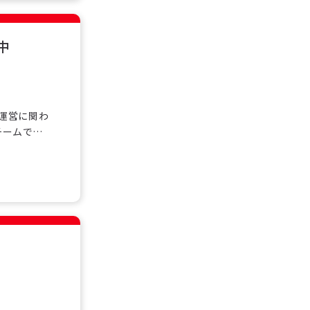
中
舗運営に関わ
チームで協
籍し、安心
礎から学べ
フト制勤務