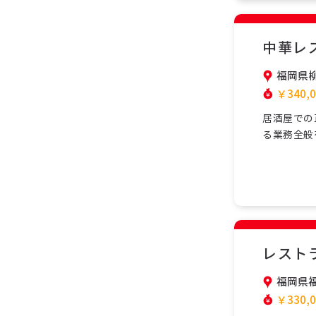
中華レ
福岡県
￥340,0
居酒屋での
る業務全般
力してお店
して働ける
ます。正社
で、現…
レスト
福岡県
￥330,0