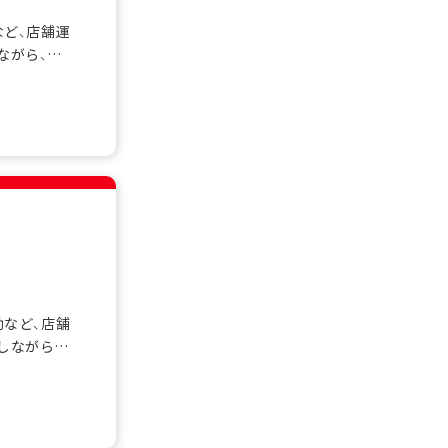
など、店舗運
ながら、チ
も多く在籍
スを基礎か
す。シフト制
助など、店舗
しながら、
フも多く在
ビスを基礎
です。シフト