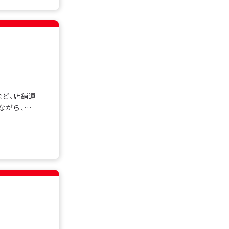
など、店舗運
ながら、チ
も多く在籍
スを基礎か
す。シフト制