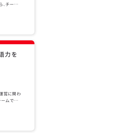
ら、チーム
く在籍し、
を基礎から
。シフト制勤
語力を
舗運営に関わ
チームで協
籍し、安心
礎から学べ
フト制勤務