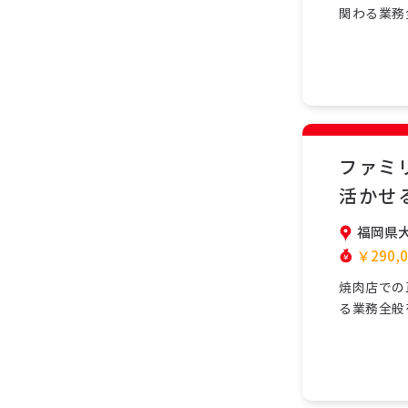
関わる業務
で協力して
安心して働
学べます。
務で…
ファミ
活かせ
福岡県
￥290,0
焼肉店での
る業務全般
力してお店
して働ける
ます。正社
で、現…