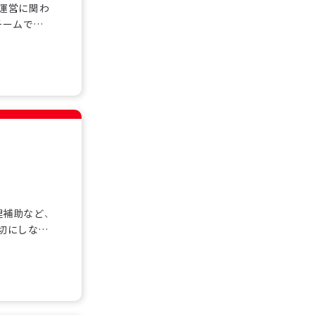
舗運営に関わ
チームで協
籍し、安心
礎から学べ
フト制勤務
理補助など、
切にしなが
タッフも多
サービスを
可能です。シ