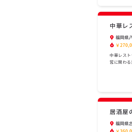
務で…
中華レ
福岡県
￥270,0
中華レスト
営に関わる
ームで協力
し、安心し
ら学べます
勤…
居酒屋
福岡県
￥360,0