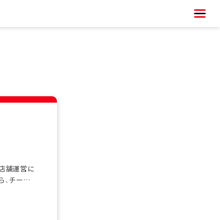
、店舗運営に
ら、チーム
く在籍し、
を基礎から
。シフト制勤