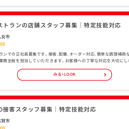
ストランの店舗スタッフ募集｜特定技能対応
八女市
00
ランでの正社員募集です。接客、配膳、オーダー対応、簡単な調理補助
業務全般を担当していただきます。お客様への丁寧な対応を大切にし
してお店を支える仕事です。特定技能ビザをお持ちの外国人スタッフ
て働ける環境です。未経験の方でも研修制度があり、日本の飲食サービ
みる・LOOK
。正社員として安定した雇用形態で、長期的なキャリア形成が可能で
の接客スタッフ募集｜特定技能対応
古賀市
00