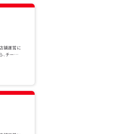
、店舗運営に
ら、チーム
く在籍し、
を基礎から
。シフト制勤