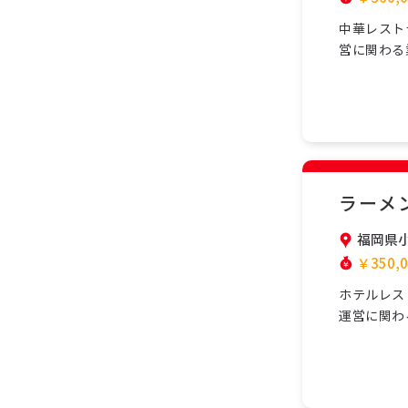
中華レスト
営に関わる
ームで協力
し、安心し
ら学べます
勤…
ラーメ
福岡県
￥350,0
ホテルレス
運営に関わ
チームで協
籍し、安心
から学べま
制…