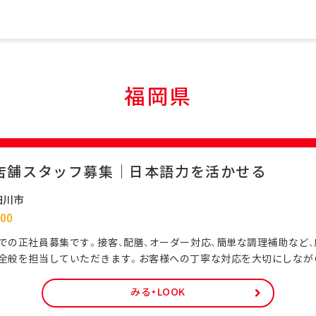
福岡県
店舗スタッフ募集｜日本語力を活かせる
田川市
00
での正社員募集です。接客、配膳、オーダー対応、簡単な調理補助など
全般を担当していただきます。お客様への丁寧な対応を大切にしなが
お店を支える仕事です。特定技能ビザをお持ちの外国人スタッフも多
ける環境です。未経験の方でも研修制度があり、日本の飲食サービス
みる・LOOK
正社員として安定した雇用形態で、長期的なキャリア形成が可能です