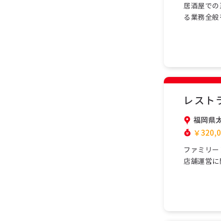
居酒屋での
る業務全般
力してお店
して働ける
ます。正社
で、現…
レスト
福岡県
￥320,0
ファミリー
店舗運営に
ら、チーム
く在籍し、
基礎から学
フ…