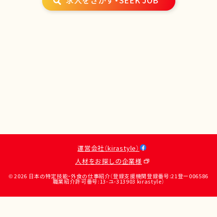
求人をさがす・SEEK JOB
運営会社（kirastyle）
人材をお探しの企業様
© 2026 日本の特定技能・外食の仕事紹介（登録支援機関登録番号:21登ー006586
職業紹介許可番号:13-ユ-313903 kirastyle）