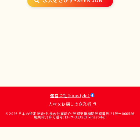
求人をさがす・SEEK JOB
運営会社（kirastyle）
人材をお探しの企業様
© 2026 日本の特定技能・外食の仕事紹介（登録支援機関登録番号:21登ー006586
職業紹介許可番号:13-ユ-313903 kirastyle）