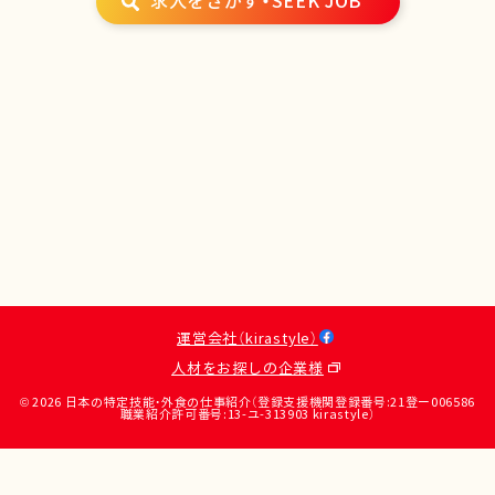
求人をさがす・SEEK JOB
運営会社（kirastyle）
人材をお探しの企業様
© 2026 日本の特定技能・外食の仕事紹介（登録支援機関登録番号:21登ー006586
職業紹介許可番号:13-ユ-313903 kirastyle）