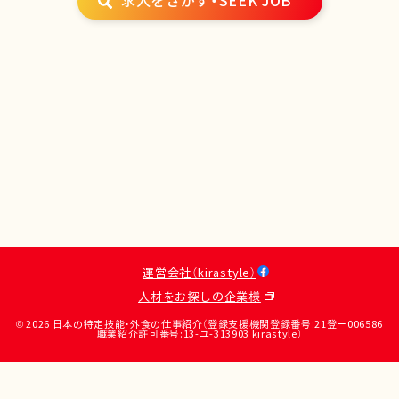
求人をさがす・SEEK JOB
運営会社（kirastyle）
人材をお探しの企業様
© 2026 日本の特定技能・外食の仕事紹介（登録支援機関登録番号:21登ー006586
職業紹介許可番号:13-ユ-313903 kirastyle）