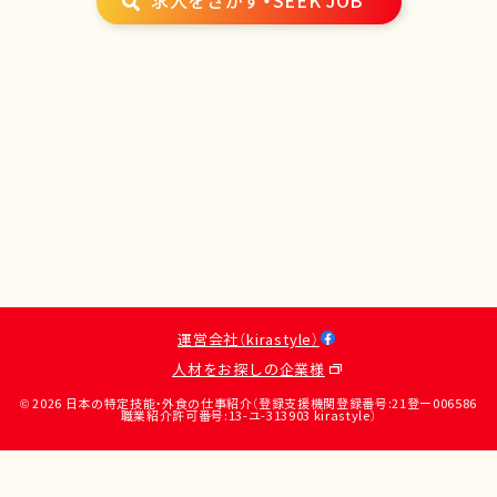
求人をさがす・SEEK JOB
運営会社（kirastyle）
人材をお探しの企業様
© 2026 日本の特定技能・外食の仕事紹介（登録支援機関登録番号:21登ー006586
職業紹介許可番号:13-ユ-313903 kirastyle）