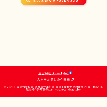
求人をさがす・SEEK JOB
運営会社（kirastyle）
人材をお探しの企業様
© 2026 日本の特定技能・外食の仕事紹介（登録支援機関登録番号:21登ー006586
職業紹介許可番号:13-ユ-313903 kirastyle）