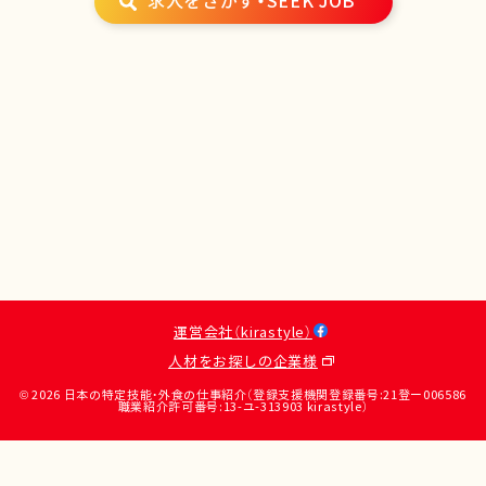
求人をさがす・SEEK JOB
運営会社（kirastyle）
人材をお探しの企業様
© 2026 日本の特定技能・外食の仕事紹介（登録支援機関登録番号:21登ー006586
職業紹介許可番号:13-ユ-313903 kirastyle）