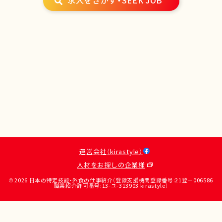
求人をさがす・SEEK JOB
運営会社（kirastyle）
人材をお探しの企業様
© 2026 日本の特定技能・外食の仕事紹介（登録支援機関登録番号:21登ー006586
職業紹介許可番号:13-ユ-313903 kirastyle）