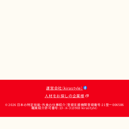
運営会社（kirastyle）
人材をお探しの企業様
© 2026 日本の特定技能・外食の仕事紹介（登録支援機関登録番号:21登ー006586
職業紹介許可番号:13-ユ-313903 kirastyle）