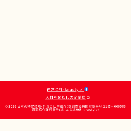
運営会社（kirastyle）
人材をお探しの企業様
© 2026 日本の特定技能・外食の仕事紹介（登録支援機関登録番号:21登ー006586
職業紹介許可番号:13-ユ-313903 kirastyle）