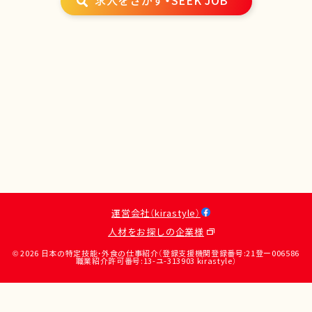
求人をさがす・SEEK JOB
運営会社（kirastyle）
人材をお探しの企業様
© 2026 日本の特定技能・外食の仕事紹介（登録支援機関登録番号:21登ー006586
職業紹介許可番号:13-ユ-313903 kirastyle）