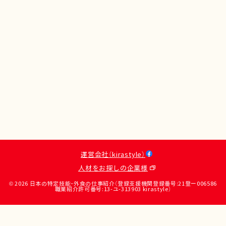
運営会社（kirastyle）
人材をお探しの企業様
© 2026 日本の特定技能・外食の仕事紹介（登録支援機関登録番号:21登ー006586
職業紹介許可番号:13-ユ-313903 kirastyle）