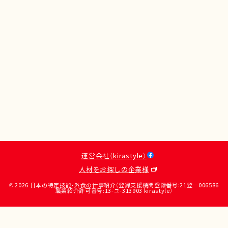
運営会社（kirastyle）
人材をお探しの企業様
© 2026 日本の特定技能・外食の仕事紹介（登録支援機関登録番号:21登ー006586
職業紹介許可番号:13-ユ-313903 kirastyle）