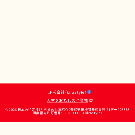
運営会社（kirastyle）
人材をお探しの企業様
© 2026 日本の特定技能・外食の仕事紹介（登録支援機関登録番号:21登ー006586
職業紹介許可番号:13-ユ-313903 kirastyle）